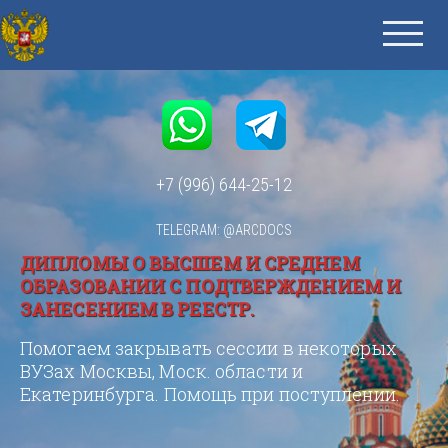
+7 (996) 644-25-12
TELEGRAM: @ARCDOCS
ДИПЛОМЫ О ВЫСШЕМ И СРЕДНЕМ
ОБРАЗОВАНИИ С ПОДТВЕРЖДЕНИЕМ И
ЗАНЕСЕНИЕМ В РЕЕСТР.
Помогаем закрывать сессии в некоторых
ВУЗах Москвы, Моск. области и
Екатеринбурга. Помощь при поступлении.