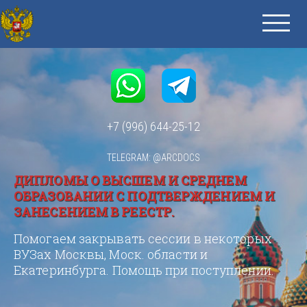
+7 (996) 644-25-12
TELEGRAM: @ARCDOCS
ДИПЛОМЫ О ВЫСШЕМ И СРЕДНЕМ
ОБРАЗОВАНИИ С ПОДТВЕРЖДЕНИЕМ И
ЗАНЕСЕНИЕМ В РЕЕСТР.
Помогаем закрывать сессии в некоторых
ВУЗах Москвы, Моск. области и
Екатеринбурга. Помощь при поступлении.