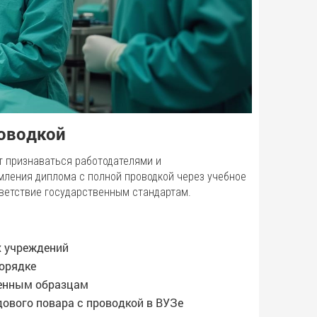
роводкой
т признаваться работодателями и
мления диплома с полной проводкой через учебное
тветствие государственным стандартам.
х учреждений
порядке
венным образцам
ового повара с проводкой в ВУЗе