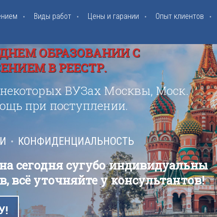
ением
Виды работ
Цены и гарании
Опыт клиентов
ДНЕМ ОБРАЗОВАНИИ С
НИЕМ В РЕЕСТР.
 некоторых ВУЗах Москвы, Моск.
мощь при поступлении.
ИИ
КОНФИДЕНЦИАЛЬНОСТЬ
 на сегодня сугубо индивидуальны
в, всё уточняйте у консультантов!
У!