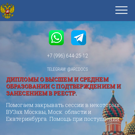
+7 (996) 644-25-12
TELEGRAM: @ARCDOCS
ДИПЛОМЫ О ВЫСШЕМ И СРЕДНЕМ
ОБРАЗОВАНИИ С ПОДТВЕРЖДЕНИЕМ И
ЗАНЕСЕНИЕМ В РЕЕСТР.
Помогаем закрывать сессии в некоторых
ВУЗах Москвы, Моск. области и
Екатеринбурга. Помощь при поступлении.