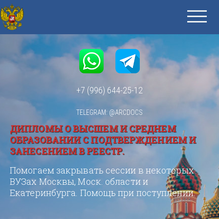
+7 (996) 644-25-12
TELEGRAM: @ARCDOCS
ДИПЛОМЫ О ВЫСШЕМ И СРЕДНЕМ
ОБРАЗОВАНИИ С ПОДТВЕРЖДЕНИЕМ И
ЗАНЕСЕНИЕМ В РЕЕСТР.
Помогаем закрывать сессии в некоторых
ВУЗах Москвы, Моск. области и
Екатеринбурга. Помощь при поступлении.