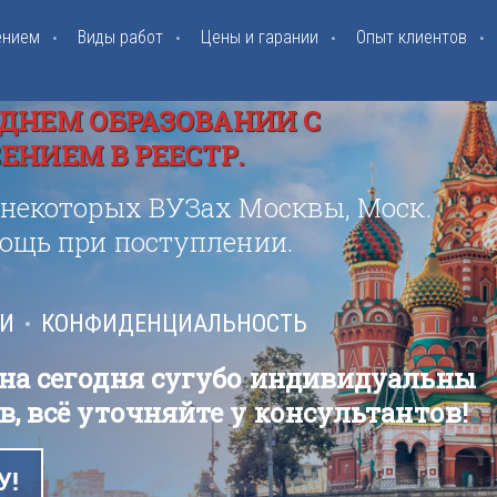
ением
Виды работ
Цены и гарании
Опыт клиентов
ДНЕМ ОБРАЗОВАНИИ С
НИЕМ В РЕЕСТР.
 некоторых ВУЗах Москвы, Моск.
мощь при поступлении.
ИИ
КОНФИДЕНЦИАЛЬНОСТЬ
 на сегодня сугубо индивидуальны
в, всё уточняйте у консультантов!
У!