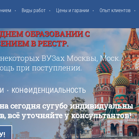
ением
Виды работ
Цены и гарании
Опыт клиентов
ДНЕМ ОБРАЗОВАНИИ С
НИЕМ В РЕЕСТР.
 некоторых ВУЗах Москвы, Моск.
мощь при поступлении.
ИИ
КОНФИДЕНЦИАЛЬНОСТЬ
 на сегодня сугубо индивидуальны
в, всё уточняйте у консультантов!
У!