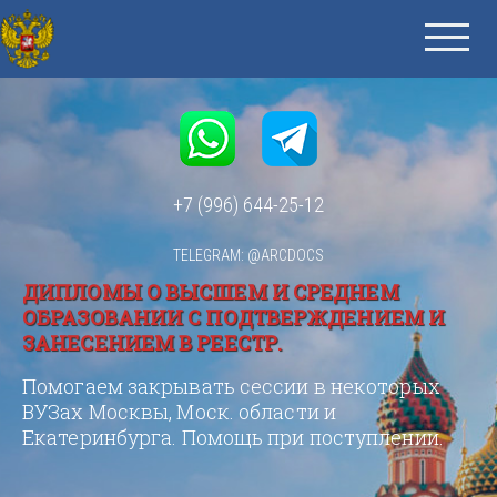
+7 (996) 644-25-12
TELEGRAM: @ARCDOCS
ДИПЛОМЫ О ВЫСШЕМ И СРЕДНЕМ
ОБРАЗОВАНИИ С ПОДТВЕРЖДЕНИЕМ И
ЗАНЕСЕНИЕМ В РЕЕСТР.
Помогаем закрывать сессии в некоторых
ВУЗах Москвы, Моск. области и
Екатеринбурга. Помощь при поступлении.