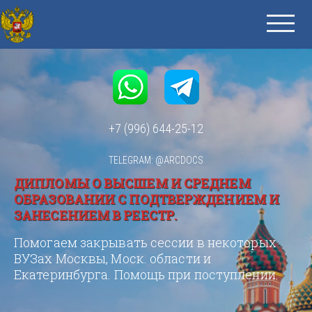
+7 (996) 644-25-12
TELEGRAM: @ARCDOCS
ДИПЛОМЫ О ВЫСШЕМ И СРЕДНЕМ
ОБРАЗОВАНИИ С ПОДТВЕРЖДЕНИЕМ И
ЗАНЕСЕНИЕМ В РЕЕСТР.
Помогаем закрывать сессии в некоторых
ВУЗах Москвы, Моск. области и
Екатеринбурга. Помощь при поступлении.